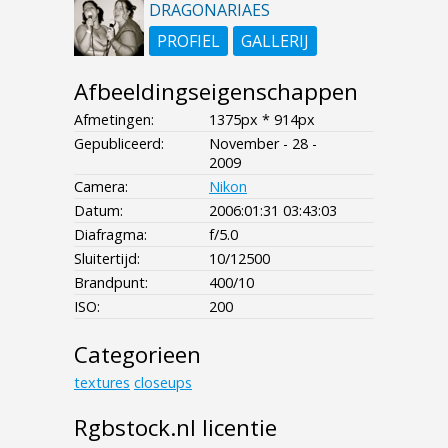
DRAGONARIAES
PROFIEL
GALLERIJ
Afbeeldingseigenschappen
Afmetingen:
1375px * 914px
Gepubliceerd:
November - 28 -
2009
Camera:
Nikon
Datum:
2006:01:31 03:43:03
Diafragma:
f/5.0
Sluitertijd:
10/12500
Brandpunt:
400/10
ISO:
200
Categorieen
textures
closeups
Rgbstock.nl licentie