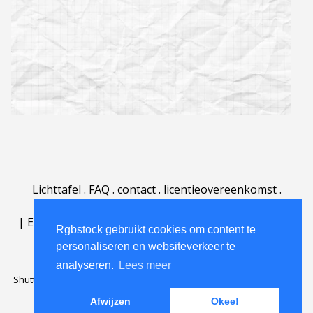
Lichttafel
.
FAQ
.
contact
.
licentieovereenkomst
.
gebruiksovereenkomst
.
over
.
|
English
|
Deutsch
|
Español
|
Polski
|
Português
|
Rgbstock gebruikt cookies om content te
Nederlands
|
personaliseren en websiteverkeer te
analyseren.
Lees meer
Shutterstock official partner of Rgbstock
Saqurai AI official partner of
Rgbstock
Afwijzen
Okee!