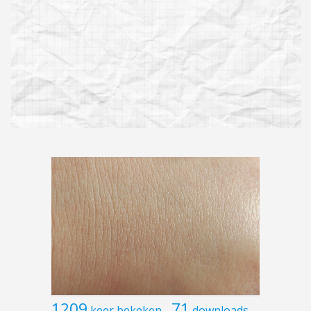
1209
71
keer bekeken
downloads