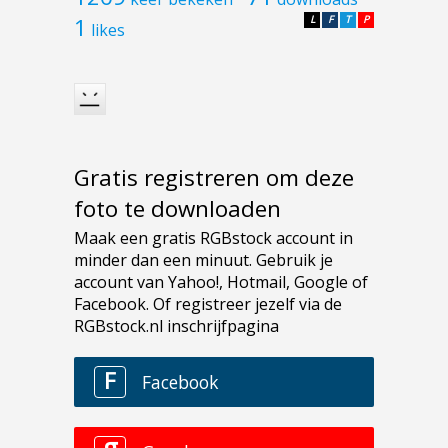
1
L
F
T
P
likes
Gratis registreren om deze
foto te downloaden