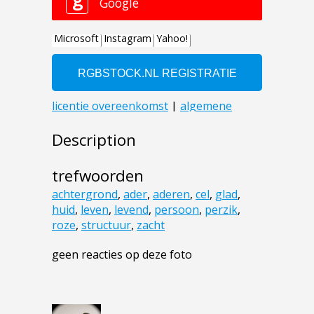
Description
trefwoorden
achtergrond
,
ader
,
aderen
,
cel
,
glad
,
huid
,
leven
,
levend
,
persoon
,
perzik
,
roze
,
structuur
,
zacht
geen reacties op deze foto