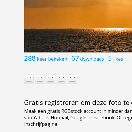
288
67
5
keer bekeken
downloads
likes
Gratis registreren om deze foto t