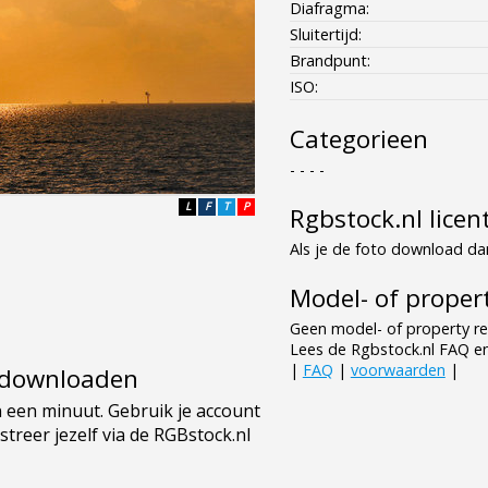
Diafragma:
Sluitertijd:
Brandpunt:
ISO:
Categorieen
- - - -
L
F
T
P
Rgbstock.nl licen
Als je de foto download dan
Model- of propert
Geen model- of property re
Lees de Rgbstock.nl FAQ e
|
FAQ
|
voorwaarden
|
e downloaden