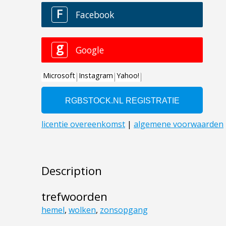
Description
trefwoorden
hemel
,
wolken
,
zonsopgang