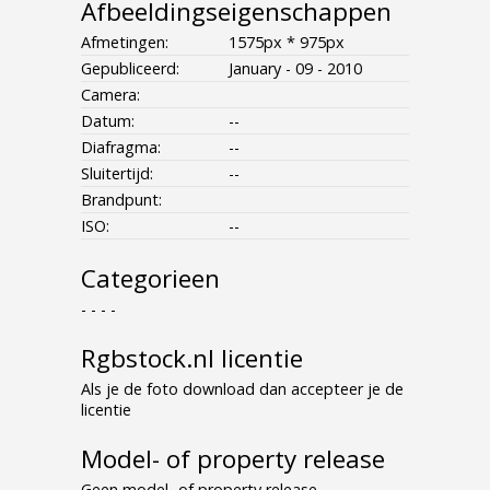
Afbeeldingseigenschappen
Afmetingen:
1575px * 975px
Gepubliceerd:
January - 09 - 2010
Camera:
Datum:
--
Diafragma:
--
Sluitertijd:
--
Brandpunt:
ISO:
--
Categorieen
- - - -
Rgbstock.nl licentie
Als je de foto download dan accepteer je de
licentie
Model- of property release
Geen model- of property release