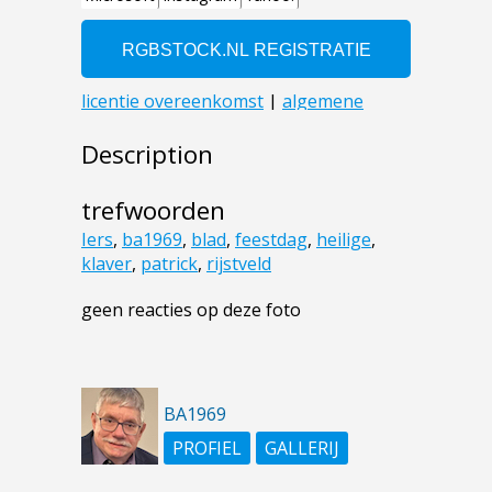
Description
trefwoorden
Iers
,
ba1969
,
blad
,
feestdag
,
heilige
,
klaver
,
patrick
,
rijstveld
geen reacties op deze foto
BA1969
PROFIEL
GALLERIJ