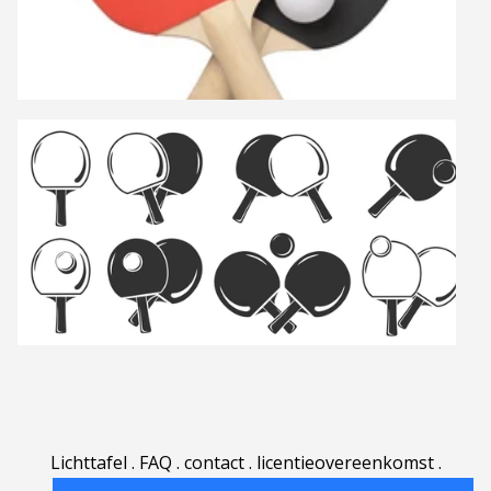
Lichttafel
.
FAQ
.
contact
.
licentieovereenkomst
.
gebruiksovereenkomst
.
over
.