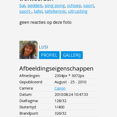
bal
,
peddels
,
ping pong
,
schoep
,
sport
,
sport-
,
tafel
,
tafeltennis
,
uitrusting
geen reacties op deze foto
LUSI
PROFIEL
GALLERIJ
Afbeeldingseigenschappen
Afmetingen:
2304px * 3072px
Gepubliceerd:
August - 25 - 2010
Camera:
Canon
Datum:
2010:08:24 10:47:33
Diafragma:
128/32
Sluitertijd:
1/400
Brandpunt:
326/32