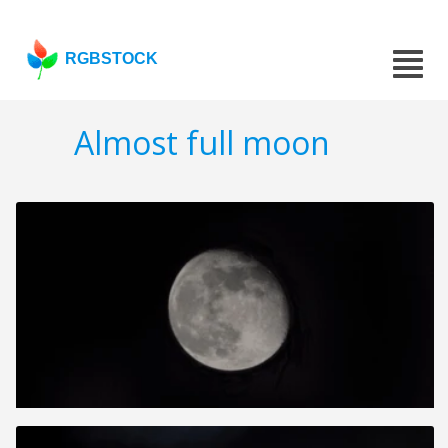
RGBSTOCK
Almost full moon