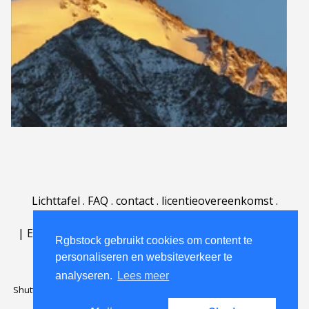
Lichttafel
.
FAQ
.
contact
.
licentieovereenkomst
.
gebruiksovereenkomst
.
over
.
|
English
|
Deutsch
|
Español
|
Polski
|
Português
|
Rgbstock gebruikt cookies om content te
Nederlands
|
personaliseren en websiteverkeer te
analyseren.
Lees meer
Shutterstock official partner of Rgbstock
Saqurai AI official partner of
Rgbstock