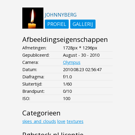
JOHNNYBERG
PROFIEL
GALLERIJ
Afbeeldingseigenschappen
Afmetingen:
1728px * 1296px
Gepubliceerd:
August - 30 - 2010
Camera:
Olympus
Datum:
2010:08:23 02:56:47
Diafragma:
f/1.0
Sluitertijd:
1/60
Brandpunt:
0/10
ISO:
100
Categorieen
skies_and_clouds
love
textures
Rgbstock.nl licentie