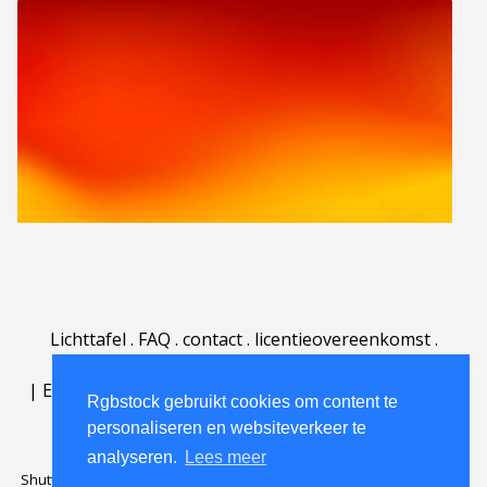
Lichttafel
.
FAQ
.
contact
.
licentieovereenkomst
.
gebruiksovereenkomst
.
over
.
|
English
|
Deutsch
|
Español
|
Polski
|
Português
|
Rgbstock gebruikt cookies om content te
Nederlands
|
personaliseren en websiteverkeer te
analyseren.
Lees meer
Shutterstock official partner of Rgbstock
Saqurai AI official partner of