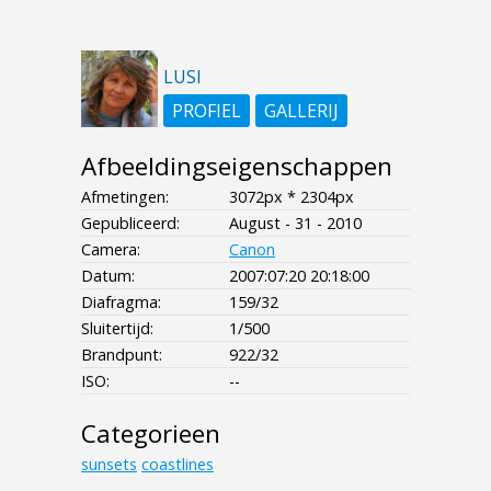
LUSI
PROFIEL
GALLERIJ
Afbeeldingseigenschappen
Afmetingen:
3072px * 2304px
Gepubliceerd:
August - 31 - 2010
Camera:
Canon
Datum:
2007:07:20 20:18:00
Diafragma:
159/32
Sluitertijd:
1/500
Brandpunt:
922/32
ISO:
--
Categorieen
sunsets
coastlines