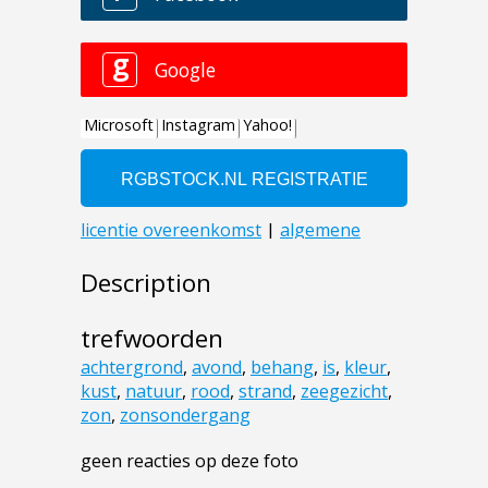
Description
trefwoorden
achtergrond
,
avond
,
behang
,
is
,
kleur
,
kust
,
natuur
,
rood
,
strand
,
zeegezicht
,
zon
,
zonsondergang
geen reacties op deze foto