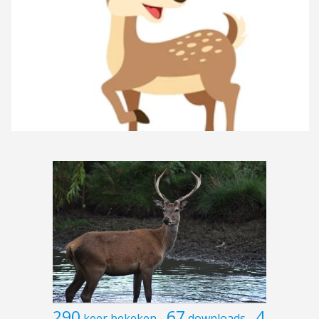
290
67
4
keer bekeken
downloads