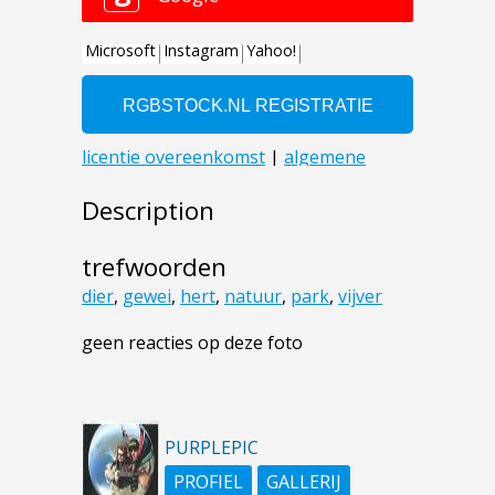
Description
trefwoorden
dier
,
gewei
,
hert
,
natuur
,
park
,
vijver
geen reacties op deze foto
PURPLEPIC
PROFIEL
GALLERIJ