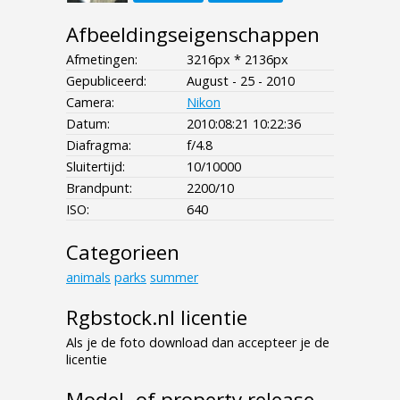
Afbeeldingseigenschappen
Afmetingen:
3216px * 2136px
Gepubliceerd:
August - 25 - 2010
Camera:
Nikon
Datum:
2010:08:21 10:22:36
Diafragma:
f/4.8
Sluitertijd:
10/10000
Brandpunt:
2200/10
ISO:
640
Categorieen
animals
parks
summer
Rgbstock.nl licentie
Als je de foto download dan accepteer je de
licentie
Model- of property release