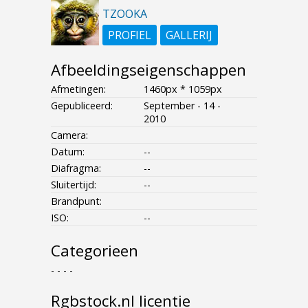
TZOOKA
PROFIEL
GALLERIJ
Afbeeldingseigenschappen
Afmetingen:
1460px * 1059px
Gepubliceerd:
September - 14 -
2010
Camera:
Datum:
--
Diafragma:
--
Sluitertijd:
--
Brandpunt:
ISO:
--
Categorieen
- - - -
Rgbstock.nl licentie