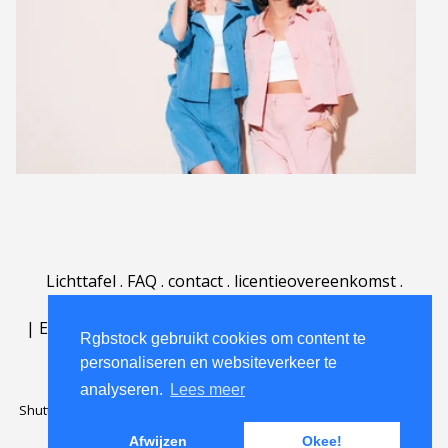
Lichttafel
.
FAQ
.
contact
.
licentieovereenkomst
.
gebruiksovereenkomst
.
over
.
|
English
|
Deutsch
|
Español
|
Polski
|
Português
|
Rgbstock gebruikt cookies om content te
Nederlands
|
personaliseren en websiteverkeer te
analyseren.
Lees meer
Shutterstock official partner of Rgbstock
Saqurai AI official partner of
Rgbstock
Afwijzen
Okee!