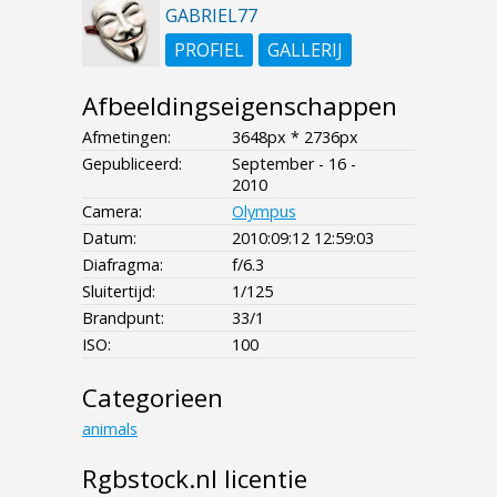
GABRIEL77
PROFIEL
GALLERIJ
Afbeeldingseigenschappen
Afmetingen:
3648px * 2736px
Gepubliceerd:
September - 16 -
2010
Camera:
Olympus
Datum:
2010:09:12 12:59:03
Diafragma:
f/6.3
Sluitertijd:
1/125
Brandpunt:
33/1
ISO:
100
Categorieen
animals
Rgbstock.nl licentie