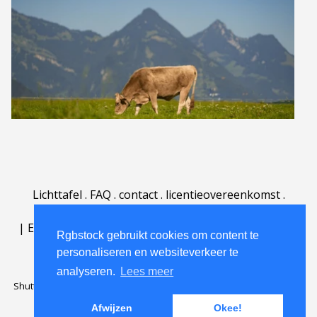
Lichttafel
.
FAQ
.
contact
.
licentieovereenkomst
.
gebruiksovereenkomst
.
over
.
|
English
|
Deutsch
|
Español
|
Polski
|
Português
|
Rgbstock gebruikt cookies om content te
Nederlands
|
personaliseren en websiteverkeer te
analyseren.
Lees meer
Shutterstock official partner of Rgbstock
Saqurai AI official partner of
Rgbstock
Afwijzen
Okee!