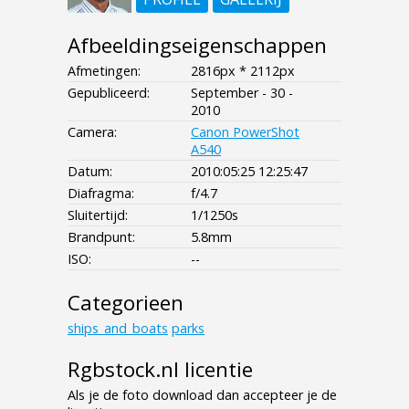
Afbeeldingseigenschappen
Afmetingen:
2816px * 2112px
Gepubliceerd:
September - 30 -
2010
Camera:
Canon PowerShot
A540
Datum:
2010:05:25 12:25:47
Diafragma:
f/4.7
Sluitertijd:
1/1250s
Brandpunt:
5.8mm
ISO:
--
Categorieen
ships_and_boats
parks
Rgbstock.nl licentie
Als je de foto download dan accepteer je de