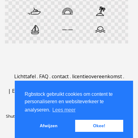
Lichttafel
.
FAQ
.
contact
.
licentieovereenkomst
.
gebruiksovereenkomst
.
over
.
|
English
|
Deutsch
|
Español
|
Polski
|
Português
|
Rgbstock gebruikt cookies om content te
Nederlands
|
personaliseren en websiteverkeer te
analyseren.
Lees meer
Shutterstock official partner of Rgbstock
Saqurai AI official partner of
Rgbstock
Afwijzen
Okee!