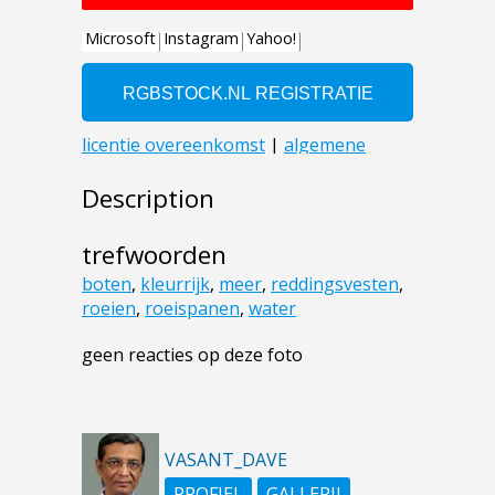
Description
trefwoorden
boten
,
kleurrijk
,
meer
,
reddingsvesten
,
roeien
,
roeispanen
,
water
geen reacties op deze foto
VASANT_DAVE
PROFIEL
GALLERIJ