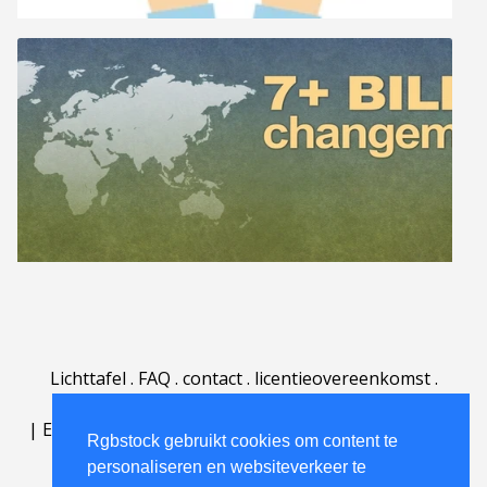
Lichttafel
.
FAQ
.
contact
.
licentieovereenkomst
.
gebruiksovereenkomst
.
over
.
|
English
|
Deutsch
|
Español
|
Polski
|
Português
|
Rgbstock gebruikt cookies om content te
Nederlands
|
personaliseren en websiteverkeer te