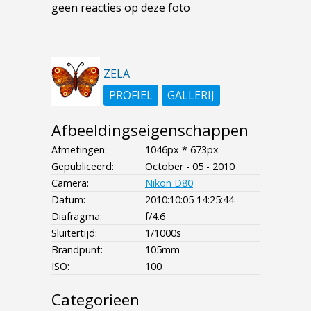
geen reacties op deze foto
ZELA
PROFIEL
GALLERIJ
Afbeeldingseigenschappen
Afmetingen:
1046px * 673px
Gepubliceerd:
October - 05 - 2010
Camera:
Nikon D80
Datum:
2010:10:05 14:25:44
Diafragma:
f/4.6
Sluitertijd:
1/1000s
Brandpunt:
105mm
ISO:
100
Categorieen