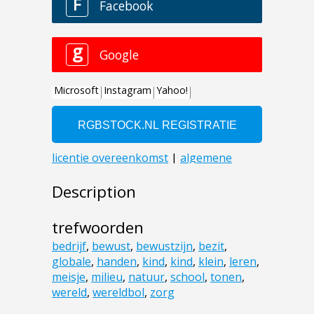
Description
trefwoorden
bedrijf
,
bewust
,
bewustzijn
,
bezit
,
globale
,
handen
,
kind
,
kind
,
klein
,
leren
,
meisje
,
milieu
,
natuur
,
school
,
tonen
,
wereld
,
wereldbol
,
zorg