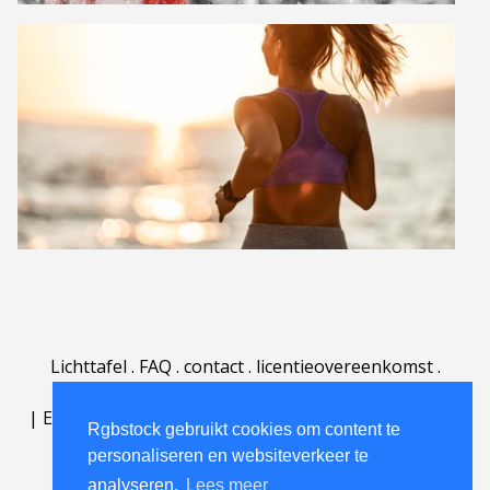
Lichttafel
.
FAQ
.
contact
.
licentieovereenkomst
.
gebruiksovereenkomst
.
over
.
|
English
|
Deutsch
|
Español
|
Polski
|
Português
|
Rgbstock gebruikt cookies om content te
Nederlands
|
personaliseren en websiteverkeer te
analyseren.
Lees meer