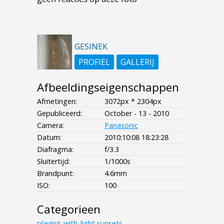
GESINEK
PROFIEL
GALLERIJ
Afbeeldingseigenschappen
Afmetingen:
3072px * 2304px
Gepubliceerd:
October - 13 - 2010
Camera:
Panasonic
Datum:
2010:10:08 18:23:28
Diafragma:
f/3.3
Sluitertijd:
1/1000s
Brandpunt:
4.6mm
ISO:
100
Categorieen
playing_with_light
sunsets