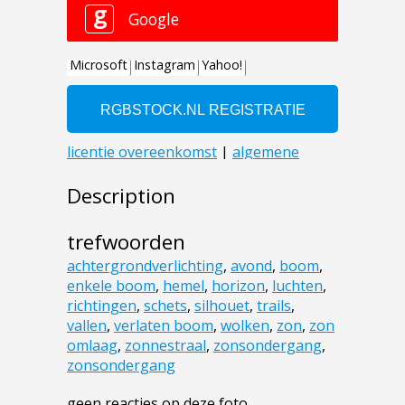
Description
trefwoorden
achtergrondverlichting
,
avond
,
boom
,
enkele boom
,
hemel
,
horizon
,
luchten
,
richtingen
,
schets
,
silhouet
,
trails
,
vallen
,
verlaten boom
,
wolken
,
zon
,
zon
omlaag
,
zonnestraal
,
zonsondergang
,
zonsondergang
geen reacties op deze foto