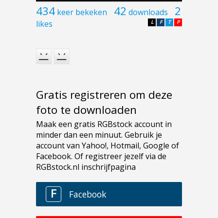
434
42
2
keer bekeken
downloads
likes
L
F
T
P
Gratis registreren om deze
foto te downloaden