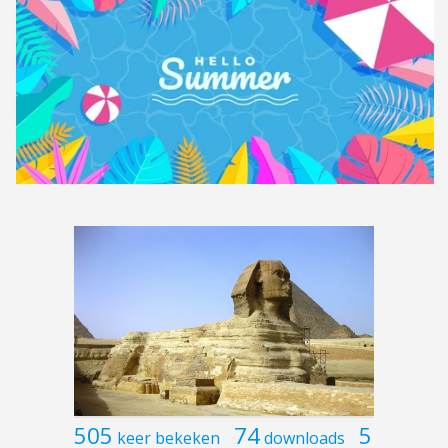
505
74
5
keer bekeken
downloads