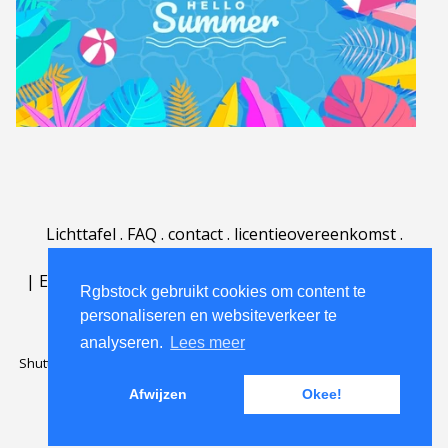
Lichttafel
.
FAQ
.
contact
.
licentieovereenkomst
.
gebruiksovereenkomst
.
over
.
|
English
|
Deutsch
|
Español
|
Polski
|
Português
|
Rgbstock gebruikt cookies om content te
Nederlands
|
personaliseren en websiteverkeer te
analyseren.
Lees meer
Shutterstock official partner of Rgbstock
Saqurai AI official partner of
Rgbstock
Afwijzen
Okee!