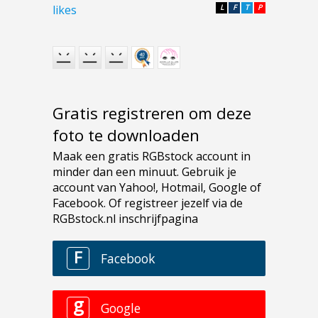
likes
L
F
T
P
Gratis registreren om deze
foto te downloaden