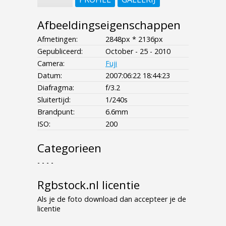
Afbeeldingseigenschappen
Afmetingen:
2848px * 2136px
Gepubliceerd:
October - 25 - 2010
Camera:
Fuji
Datum:
2007:06:22 18:44:23
Diafragma:
f/3.2
Sluitertijd:
1/240s
Brandpunt:
6.6mm
ISO:
200
Categorieen
- - - -
Rgbstock.nl licentie
Als je de foto download dan accepteer je de
licentie