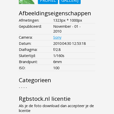
PROFIEL
GALLERIJ
Afbeeldingseigenschappen
Afmetingen:
1323px * 1000px
Gepubliceerd:
November - 01 -
2010
Camera:
Sony
Datum:
2010:04:30 12:53:18
Diafragma:
f/2.8
Sluitertijd:
1/160s
Brandpunt:
6mm
ISO:
100
Categorieen
- - - -
Rgbstock.nl licentie
Als je de foto download dan accepteer je de
licentie