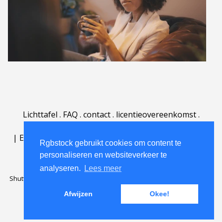
Lichttafel
.
FAQ
.
contact
.
licentieovereenkomst
.
gebruiksovereenkomst
.
over
.
|
English
|
Deutsch
|
Español
|
Polski
|
Português
|
Rgbstock gebruikt cookies om content te
Nederlands
|
personaliseren en websiteverkeer te
analyseren.
Lees meer
Shutterstock official partner of Rgbstock
Saqurai AI official partner of
Rgbstock
Afwijzen
Okee!