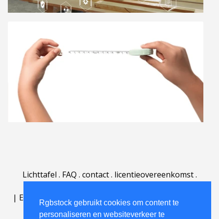
Lichttafel
.
FAQ
.
contact
.
licentieovereenkomst
.
gebruiksovereenkomst
.
over
.
|
English
|
Deutsch
|
Español
|
Polski
|
Português
|
Rgbstock gebruikt cookies om content te
Nederlands
|
personaliseren en websiteverkeer te