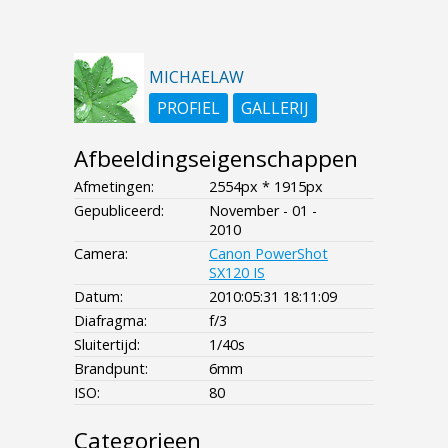
MICHAELAW
PROFIEL
GALLERIJ
Afbeeldingseigenschappen
Afmetingen:
2554px * 1915px
Gepubliceerd:
November - 01 -
2010
Camera:
Canon PowerShot
SX120 IS
Datum:
2010:05:31 18:11:09
Diafragma:
f/3
Sluitertijd:
1/40s
Brandpunt:
6mm
ISO:
80
Categorieen