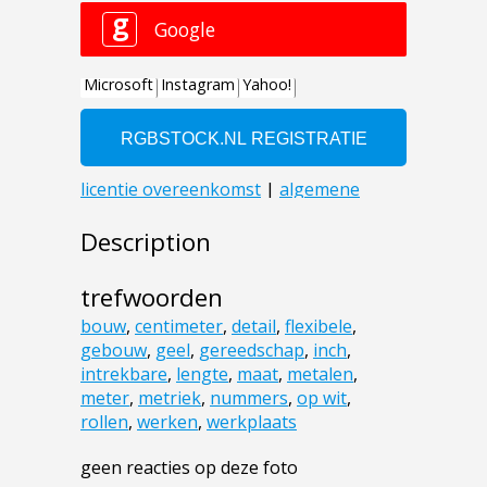
Description
trefwoorden
bouw
,
centimeter
,
detail
,
flexibele
,
gebouw
,
geel
,
gereedschap
,
inch
,
intrekbare
,
lengte
,
maat
,
metalen
,
meter
,
metriek
,
nummers
,
op wit
,
rollen
,
werken
,
werkplaats
geen reacties op deze foto