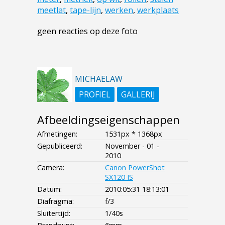
meetlat
,
tape-lijn
,
werken
,
werkplaats
geen reacties op deze foto
MICHAELAW
PROFIEL
GALLERIJ
Afbeeldingseigenschappen
Afmetingen:
1531px * 1368px
Gepubliceerd:
November - 01 -
2010
Camera:
Canon PowerShot
SX120 IS
Datum:
2010:05:31 18:13:01
Diafragma:
f/3
Sluitertijd:
1/40s