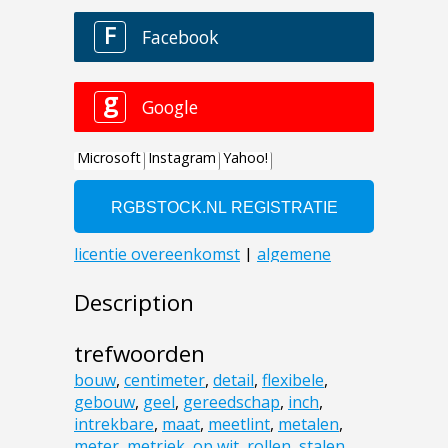
Description
trefwoorden
bouw
,
centimeter
,
detail
,
flexibele
,
gebouw
,
geel
,
gereedschap
,
inch
,
intrekbare
,
maat
,
meetlint
,
metalen
,
meter
,
metriek
,
op wit
,
rollen
,
stalen