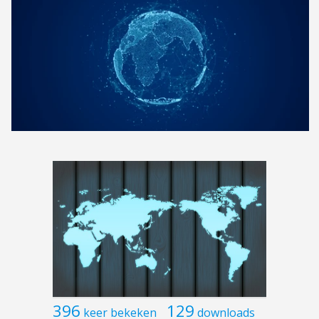
396
129
keer bekeken
downloads