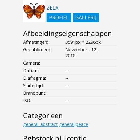
ZELA
PROFIEL
GALLERIJ
Afbeeldingseigenschappen
Afmetingen:
3591px * 2296px
Gepubliceerd:
November - 12 -
2010
Camera:
Datum:
--
Diafragma:
--
Sluitertijd:
--
Brandpunt:
ISO:
--
Categorieen
general_abstract
general
peace
Rgbstock.nl licentie