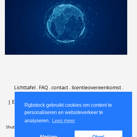
Lichttafel
.
FAQ
.
contact
.
licentieovereenkomst
.
gebruiksovereenkomst
.
over
.
|
English
|
Deutsch
|
Español
|
Polski
|
Português
|
Rgbstock gebruikt cookies om content te
Nederlands
|
personaliseren en websiteverkeer te
analyseren.
Lees meer
Shutterstock official partner of Rgbstock
Saqurai AI official partner of
Rgbstock
Afwijzen
Okee!