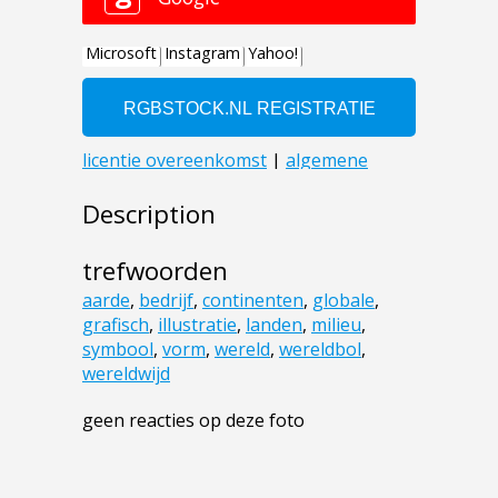
Description
trefwoorden
aarde
,
bedrijf
,
continenten
,
globale
,
grafisch
,
illustratie
,
landen
,
milieu
,
symbool
,
vorm
,
wereld
,
wereldbol
,
wereldwijd
geen reacties op deze foto