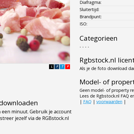
Diafragma:
Sluitertijd:
Brandpunt:
ISO:
Categorieen
- - - -
Rgbstock.nl licen
L
F
T
P
Als je de foto download dan
Model- of propert
Geen model- of property re
Lees de Rgbstock.nl FAQ e
e downloaden
|
FAQ
|
voorwaarden
|