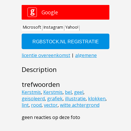
Description
trefwoorden
Kerstmis
,
Kerstmis
,
bel
,
geel
,
geïsoleerd
,
grafiek
,
illustratie
,
klokken
,
lint
,
rood
,
vector
,
witte achtergrond
geen reacties op deze foto