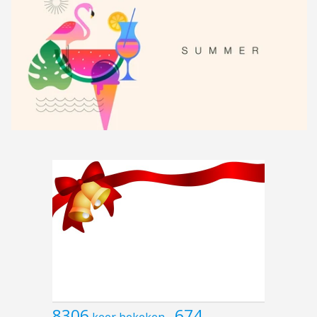
8306
674
keer bekeken