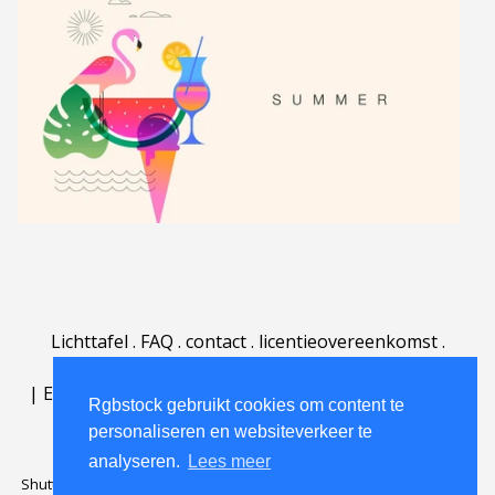
Lichttafel
.
FAQ
.
contact
.
licentieovereenkomst
.
gebruiksovereenkomst
.
over
.
|
English
|
Deutsch
|
Español
|
Polski
|
Português
|
Rgbstock gebruikt cookies om content te
Nederlands
|
personaliseren en websiteverkeer te
analyseren.
Lees meer
Shutterstock official partner of Rgbstock
Saqurai AI official partner of