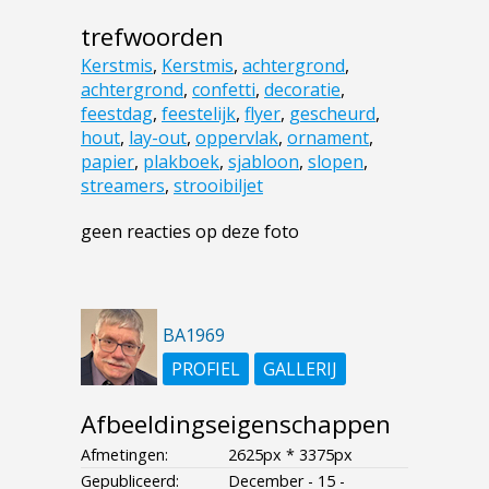
trefwoorden
Kerstmis
,
Kerstmis
,
achtergrond
,
achtergrond
,
confetti
,
decoratie
,
feestdag
,
feestelijk
,
flyer
,
gescheurd
,
hout
,
lay-out
,
oppervlak
,
ornament
,
papier
,
plakboek
,
sjabloon
,
slopen
,
streamers
,
strooibiljet
geen reacties op deze foto
BA1969
PROFIEL
GALLERIJ
Afbeeldingseigenschappen
Afmetingen:
2625px * 3375px
Gepubliceerd:
December - 15 -