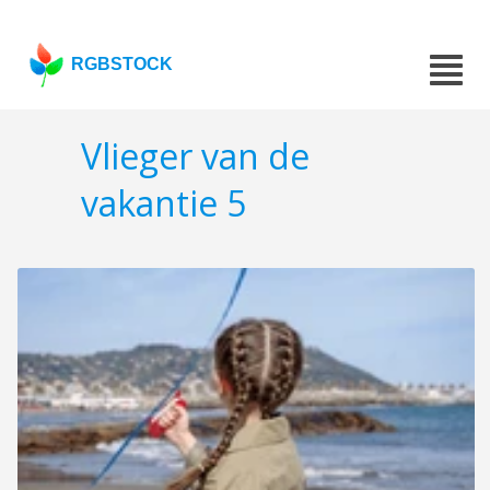
RGBSTOCK
Vlieger van de
vakantie 5