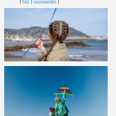
|
FAQ
|
voorwaarden
|