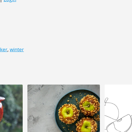
iker
,
winter