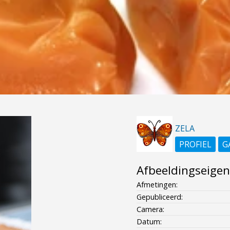
ZELA
PROFIEL
G
Afbeeldingseige
Afmetingen:
Gepubliceerd:
Camera:
Datum: