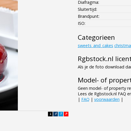
Diafragma:
Sluitertijd:
Brandpunt:
ISO:
Categorieen
sweets_and_cakes
christma
Rgbstock.nl licen
Als je de foto download dan
Model- of propert
Geen model- of property re
Lees de Rgbstock.nl FAQ e
|
FAQ
|
voorwaarden
|
L
F
T
P