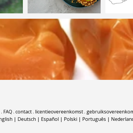
.
FAQ
.
contact
.
licentieovereenkomst
.
gebruiksovereenko
nglish
|
Deutsch
|
Español
|
Polski
|
Português
|
Nederlan