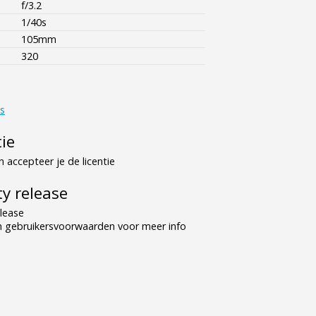
f/3.2
1/40s
105mm
320
s
tie
 accepteer je de licentie
y release
lease
n gebruikersvoorwaarden voor meer info