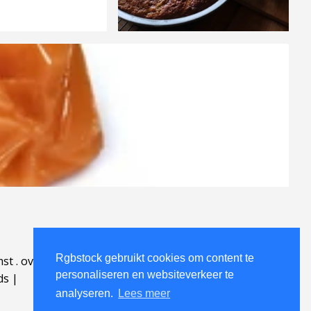
Rgbstock gebruikt cookies om content te
mst
.
over
.
personaliseren en websiteverkeer te
ds
|
analyseren.
Lees meer