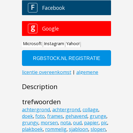
Description
trefwoorden
achtergrond
,
achtergrond
,
collage
,
doek
,
foto
,
frames
,
gehavend
,
grunge
,
grungy
,
morsen
,
nota
,
oud
,
papier
,
pic
,
plakboek
,
rommelig
,
sjabloon
,
slopen
,