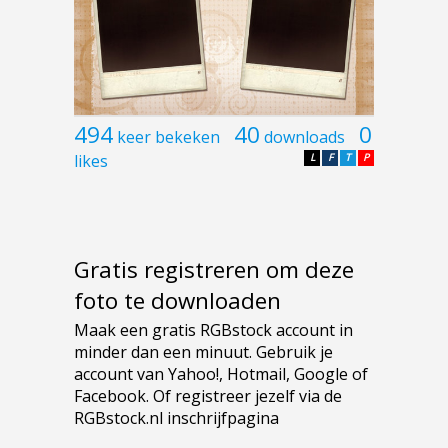
494
40
0
keer bekeken
downloads
likes
L
F
T
P
Gratis registreren om deze
foto te downloaden