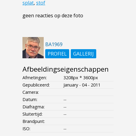
splat
,
stof
geen reacties op deze foto
BA1969
PROFIEL
GALLERIJ
Afbeeldingseigenschappen
Afmetingen:
3208px * 3600px
Gepubliceerd:
January - 04 - 2011
Camera:
Datum:
--
Diafragma:
--
Sluitertijd:
--
Brandpunt:
ISO:
--