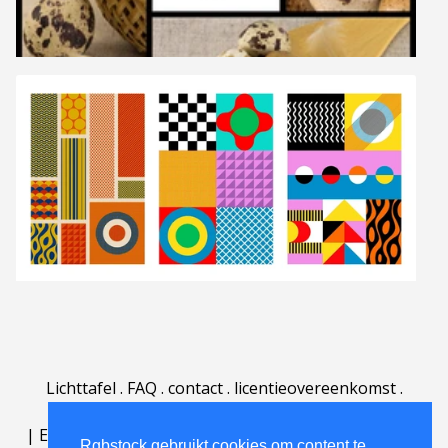
Lichttafel
.
FAQ
.
contact
.
licentieovereenkomst
.
gebruiksovereenkomst
.
over
.
|
English
|
Deutsch
|
Español
|
Polski
|
Português
|
Rgbstock gebruikt cookies om content te