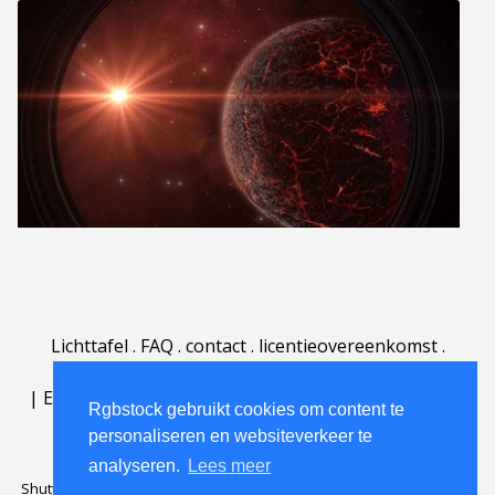
Lichttafel
.
FAQ
.
contact
.
licentieovereenkomst
.
gebruiksovereenkomst
.
over
.
|
English
|
Deutsch
|
Español
|
Polski
|
Português
|
Rgbstock gebruikt cookies om content te
Nederlands
|
personaliseren en websiteverkeer te
analyseren.
Lees meer
Shutterstock official partner of Rgbstock
Saqurai AI official partner of