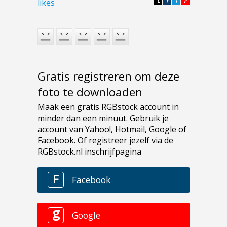
likes
L
F
T
P
Gratis registreren om deze
foto te downloaden