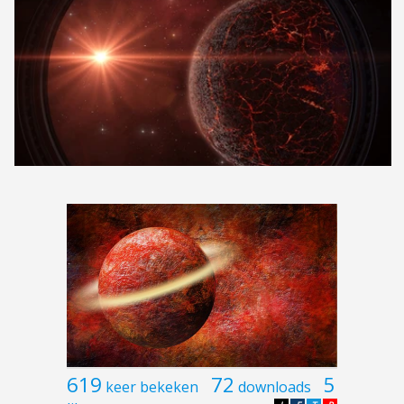
619
72
5
keer bekeken
downloads