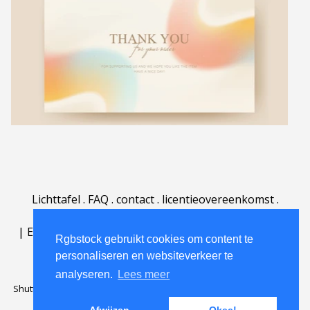
Lichttafel
.
FAQ
.
contact
.
licentieovereenkomst
.
gebruiksovereenkomst
.
over
.
|
English
|
Deutsch
|
Español
|
Polski
|
Português
|
Rgbstock gebruikt cookies om content te
Nederlands
|
personaliseren en websiteverkeer te
analyseren.
Lees meer
Shutterstock official partner of Rgbstock
Saqurai AI official partner of
Rgbstock