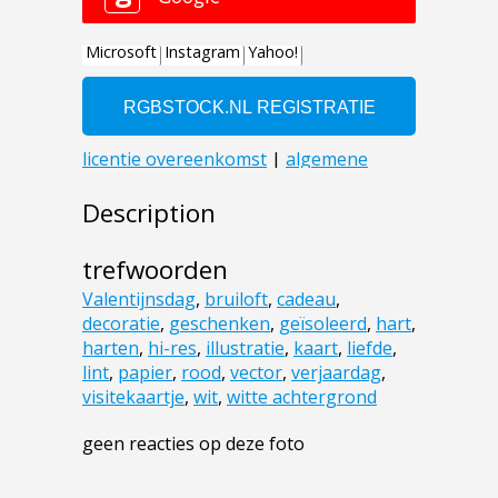
Description
trefwoorden
Valentijnsdag
,
bruiloft
,
cadeau
,
decoratie
,
geschenken
,
geïsoleerd
,
hart
,
harten
,
hi-res
,
illustratie
,
kaart
,
liefde
,
lint
,
papier
,
rood
,
vector
,
verjaardag
,
visitekaartje
,
wit
,
witte achtergrond
geen reacties op deze foto