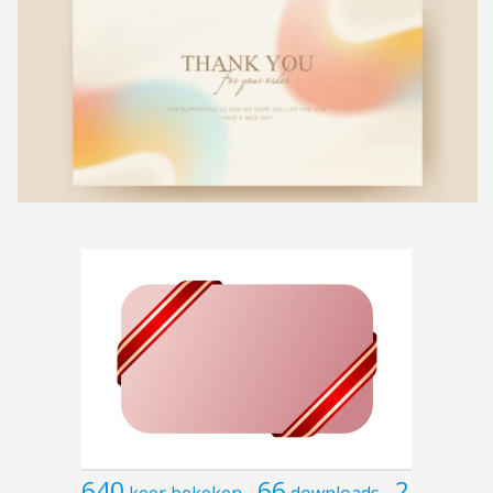
640
66
2
keer bekeken
downloads