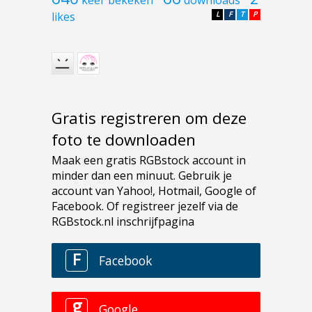
likes
L
F
T
P
Gratis registreren om deze
foto te downloaden