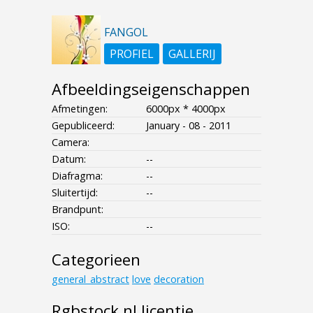
FANGOL
PROFIEL
GALLERIJ
Afbeeldingseigenschappen
Afmetingen:
6000px * 4000px
Gepubliceerd:
January - 08 - 2011
Camera:
Datum:
--
Diafragma:
--
Sluitertijd:
--
Brandpunt:
ISO:
--
Categorieen
general_abstract
love
decoration
Rgbstock.nl licentie