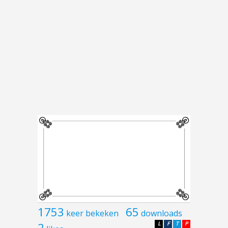
1753
65
keer bekeken
downloads
2
L
F
T
P