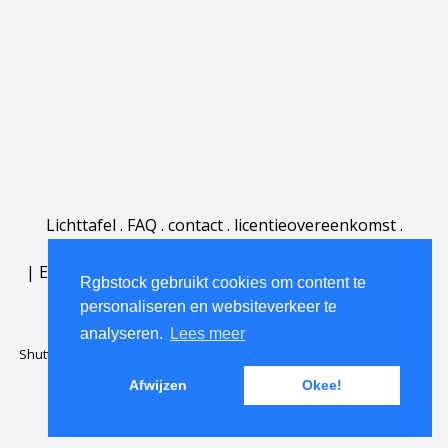
Lichttafel
.
FAQ
.
contact
.
licentieovereenkomst
.
gebruiksovereenkomst
.
over
.
|
English
|
Deutsch
|
Español
|
Polski
|
Português
|
Rgbstock gebruikt cookies om content te
Nederlands
|
personaliseren en websiteverkeer te
analyseren.
Lees meer
Shutterstock official partner of Rgbstock
Saqurai AI official partner of
Rgbstock
Afwijzen
Okee!