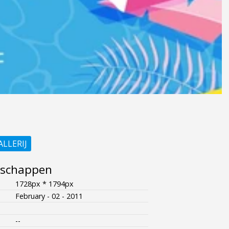
ALLERIJ
nschappen
1728px * 1794px
February - 02 - 2011
--