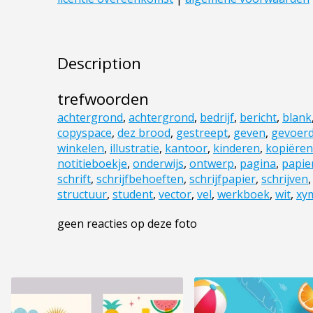
Description
trefwoorden
achtergrond
,
achtergrond
,
bedrijf
,
bericht
,
blank
copyspace
,
dez brood
,
gestreept
,
geven
,
gevoer
winkelen
,
illustratie
,
kantoor
,
kinderen
,
kopiëren
notitieboekje
,
onderwijs
,
ontwerp
,
pagina
,
papie
schrift
,
schrijfbehoeften
,
schrijfpapier
,
schrijven
structuur
,
student
,
vector
,
vel
,
werkboek
,
wit
,
xy
geen reacties op deze foto