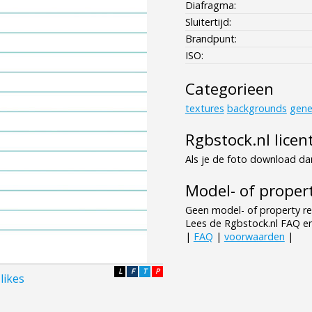
Diafragma:
Sluitertijd:
Brandpunt:
ISO:
Categorieen
textures
backgrounds
gene
Rgbstock.nl licen
Als je de foto download dan
Model- of propert
Geen model- of property re
Lees de Rgbstock.nl FAQ e
|
FAQ
|
voorwaarden
|
L
F
T
P
likes