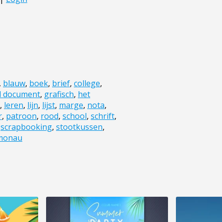
,
blauw
,
boek
,
brief
,
college
,
d document
,
grafisch
,
het
,
leren
,
lijn
,
lijst
,
marge
,
nota
,
r
,
patroon
,
rood
,
school
,
schrift
,
,
scrapbooking
,
stootkussen
,
monau