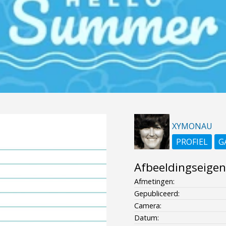
XYMONAU
PROFIEL
G
Afbeeldingseige
Afmetingen:
Gepubliceerd:
Camera:
Datum: