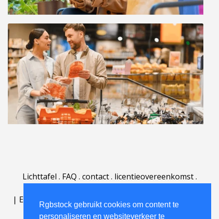
Lichttafel
.
FAQ
.
contact
.
licentieovereenkomst
.
gebruiksovereenkomst
.
over
.
|
English
|
Deutsch
|
Español
|
Polski
|
Português
|
Rgbstock gebruikt cookies om content te
Nederlands
|
personaliseren en websiteverkeer te