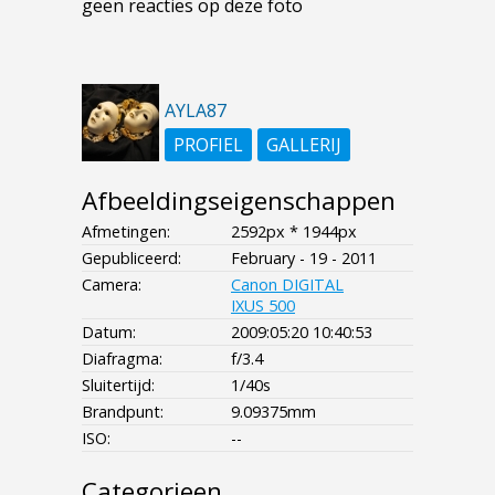
geen reacties op deze foto
AYLA87
PROFIEL
GALLERIJ
Afbeeldingseigenschappen
Afmetingen:
2592px * 1944px
Gepubliceerd:
February - 19 - 2011
Camera:
Canon DIGITAL
IXUS 500
Datum:
2009:05:20 10:40:53
Diafragma:
f/3.4
Sluitertijd:
1/40s
Brandpunt:
9.09375mm
ISO:
--
Categorieen