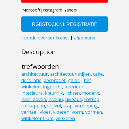
Description
trefwoorden
architectuur
,
architectuur stijlen
,
cake
,
decoratie
,
decoratief
,
galerij
,
het
winkelen
,
ingericht
,
interieur
,
interieurs
,
kleurrijk
,
lichten
,
modern
,
naar boven
,
niveau
,
niveaus
,
roltrap
,
roltrappen
,
stijlvol
,
trap
,
verdieping
,
verhaal
,
vloer
,
vloeren
,
vorm
,
vormen
,
winkelcentrum
,
winkelen