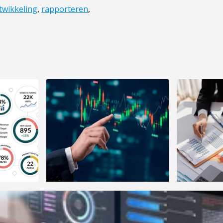
twikkeling
,
rapporteren
,