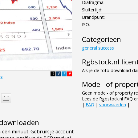
Diafragma:
Sluitertijd:
Brandpunt:
ISO:
Categorieen
general
success
Rgbstock.nl licen
Als je de foto download dan
L
F
T
P
es
Model- of propert
Geen model- of property re
Lees de Rgbstock.nl FAQ e
|
FAQ
|
voorwaarden
|
e downloaden