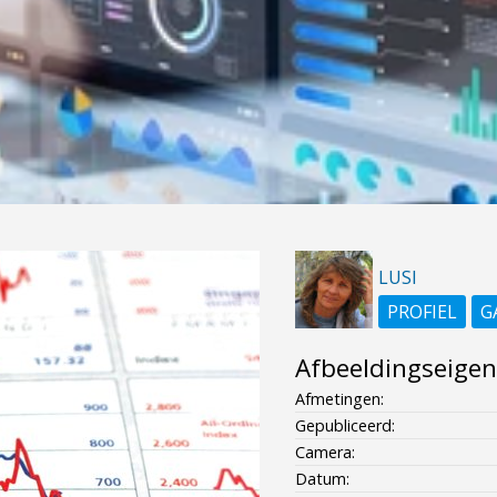
LUSI
PROFIEL
G
Afbeeldingseige
Afmetingen:
Gepubliceerd:
Camera:
Datum: