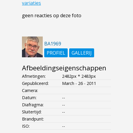
variaties
geen reacties op deze foto
BA1969
PROFIEL
GALLERIJ
Afbeeldingseigenschappen
Afmetingen:
2482px * 2483px
Gepubliceerd:
March - 26 - 2011
Camera:
Datum:
--
Diafragma:
--
Sluitertijd:
--
Brandpunt:
ISO:
--