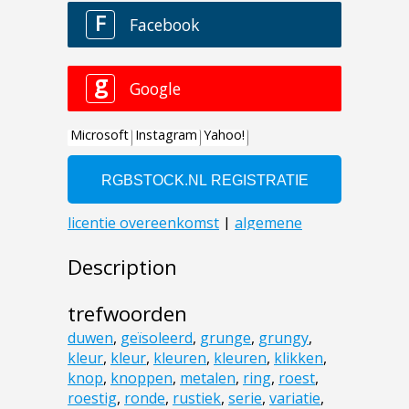
Description
trefwoorden
duwen
,
geïsoleerd
,
grunge
,
grungy
,
kleur
,
kleur
,
kleuren
,
kleuren
,
klikken
,
knop
,
knoppen
,
metalen
,
ring
,
roest
,
roestig
,
ronde
,
rustiek
,
serie
,
variatie
,