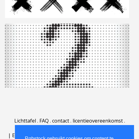
Lichttafel
.
FAQ
.
contact
.
licentieovereenkomst
.
gebruiksovereenkomst
.
over
.
|
English
|
Deutsch
|
Español
|
Polski
|
Português
|
Rgbstock gebruikt cookies om content te