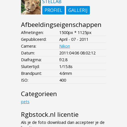
STELLAB
PROFIEL
GALLERIJ
Afbeeldingseigenschappen
Afmetingen:
1500px * 1125px
Gepubliceerd:
April - 07 - 2011
Camera:
Nikon
Datum:
2011:04:06 08:02:12
Diafragma:
f/2.8
Sluitertijd:
1/15.8s
Brandpunt:
4.6mm
ISO:
400
Categorieen
pets
Rgbstock.nl licentie
Als je de foto download dan accepteer je de