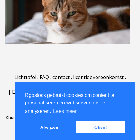
Lichttafel
.
FAQ
.
contact
.
licentieovereenkomst
.
gebruiksovereenkomst
.
over
.
|
English
|
Deutsch
|
Español
|
Polski
|
Português
|
Rgbstock gebruikt cookies om content te
Nederlands
|
personaliseren en websiteverkeer te
analyseren.
Lees meer
Shutterstock official partner of Rgbstock
Saqurai AI official partner of
Rgbstock
Afwijzen
Okee!