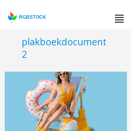
RGBSTOCK
plakboekdocument
2