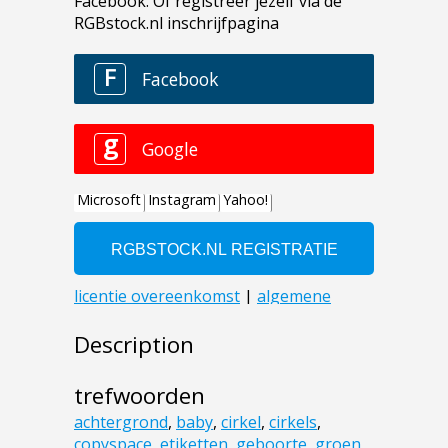
Description
trefwoorden
achtergrond
,
baby
,
cirkel
,
cirkels
,
copyspace
,
etiketten
,
geboorte
,
groen
,