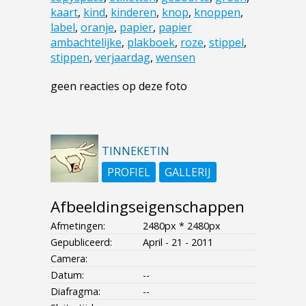
kaart
,
kind
,
kinderen
,
knop
,
knoppen
,
label
,
oranje
,
papier
,
papier
ambachtelijke
,
plakboek
,
roze
,
stippel
,
stippen
,
verjaardag
,
wensen
geen reacties op deze foto
TINNEKETIN
PROFIEL
GALLERIJ
Afbeeldingseigenschappen
Afmetingen:
2480px * 2480px
Gepubliceerd:
April - 21 - 2011
Camera:
Datum:
--
Diafragma:
--