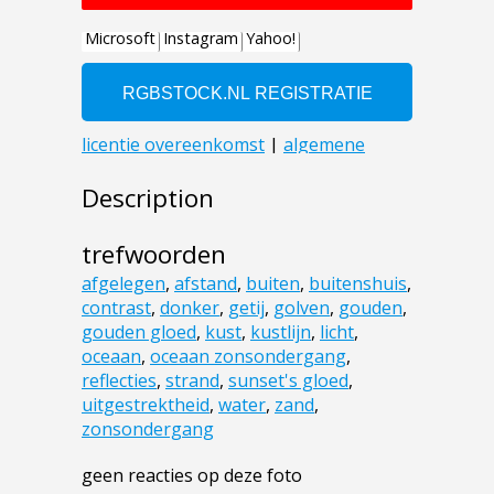
Description
trefwoorden
afgelegen
,
afstand
,
buiten
,
buitenshuis
,
contrast
,
donker
,
getij
,
golven
,
gouden
,
gouden gloed
,
kust
,
kustlijn
,
licht
,
oceaan
,
oceaan zonsondergang
,
reflecties
,
strand
,
sunset's gloed
,
uitgestrektheid
,
water
,
zand
,
zonsondergang
geen reacties op deze foto