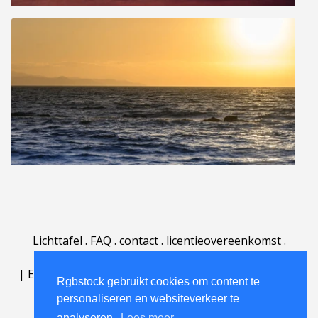
Lichttafel
.
FAQ
.
contact
.
licentieovereenkomst
.
gebruiksovereenkomst
.
over
.
|
English
|
Deutsch
|
Español
|
Polski
|
Português
|
Rgbstock gebruikt cookies om content te
Nederlands
|
personaliseren en websiteverkeer te
analyseren.
Lees meer