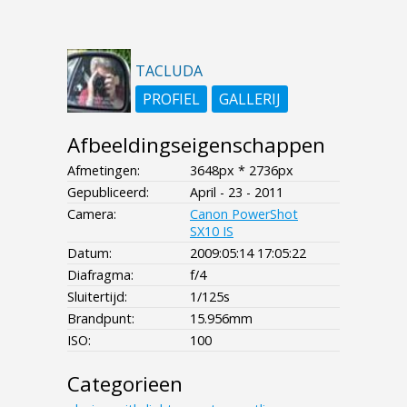
TACLUDA
PROFIEL
GALLERIJ
Afbeeldingseigenschappen
Afmetingen:
3648px * 2736px
Gepubliceerd:
April - 23 - 2011
Camera:
Canon PowerShot
SX10 IS
Datum:
2009:05:14 17:05:22
Diafragma:
f/4
Sluitertijd:
1/125s
Brandpunt:
15.956mm
ISO:
100
Categorieen