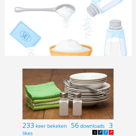
233
56
3
keer bekeken
downloads
likes
L
F
T
P