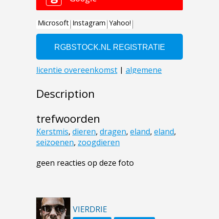
Description
trefwoorden
Kerstmis
,
dieren
,
dragen
,
eland
,
eland
,
seizoenen
,
zoogdieren
geen reacties op deze foto
VIERDRIE