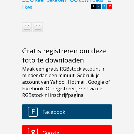
likes
L
F
T
P
Gratis registreren om deze
foto te downloaden