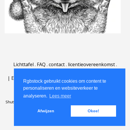
Lichttafel
.
FAQ
.
contact
.
licentieovereenkomst
.
gebruiksovereenkomst
.
over
.
|
English
|
Deutsch
|
Español
|
Polski
|
Português
|
Rgbstock gebruikt cookies om content te
Nederlands
|
personaliseren en websiteverkeer te
analyseren.
Lees meer
Shutterstock official partner of Rgbstock
Saqurai AI official partner of
Rgbstock
Afwijzen
Okee!