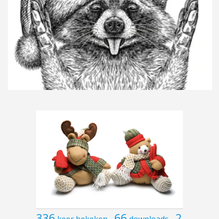
336
66
2
keer bekeken
downloads