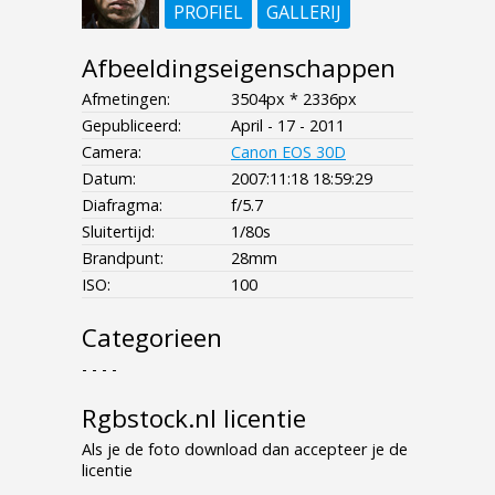
PROFIEL
GALLERIJ
Afbeeldingseigenschappen
Afmetingen:
3504px * 2336px
Gepubliceerd:
April - 17 - 2011
Camera:
Canon EOS 30D
Datum:
2007:11:18 18:59:29
Diafragma:
f/5.7
Sluitertijd:
1/80s
Brandpunt:
28mm
ISO:
100
Categorieen
- - - -
Rgbstock.nl licentie
Als je de foto download dan accepteer je de
licentie