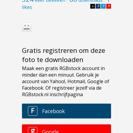
likes
L
F
T
P
Gratis registreren om deze
foto te downloaden