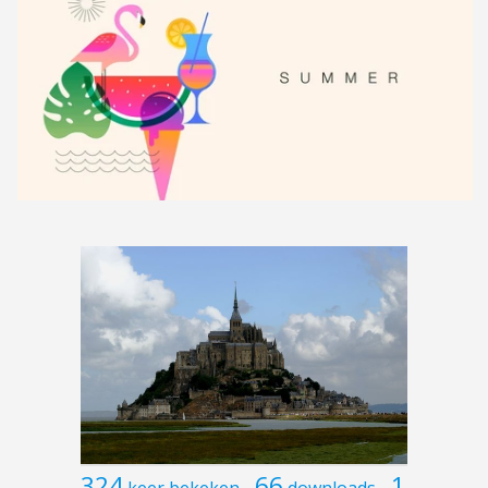
324
66
1
keer bekeken
downloads