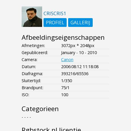
CRISCRIS1
PROFIEL
GALLERIJ
Afbeeldingseigenschappen
Afmetingen:
3072px * 2048px
Gepubliceerd:
January - 10 - 2010
Camera:
Canon
Datum:
2006:08:12 11:18:08
Diafragma:
393216/65536
Sluitertijd:
1/350
Brandpunt:
75/1
ISO:
100
Categorieen
- - - -
Rgbstock.nl licentie