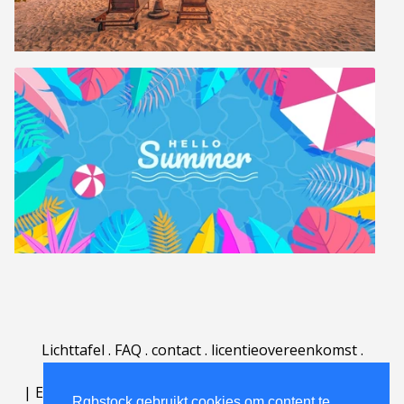
Lichttafel
.
FAQ
.
contact
.
licentieovereenkomst
.
gebruiksovereenkomst
.
over
.
|
English
|
Deutsch
|
Español
|
Polski
|
Português
|
Rgbstock gebruikt cookies om content te