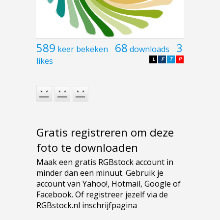
589
68
3
keer bekeken
downloads
likes
L
F
T
P
Gratis registreren om deze
foto te downloaden