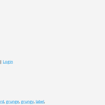
rd
,
grunge
,
grungy
,
label
,