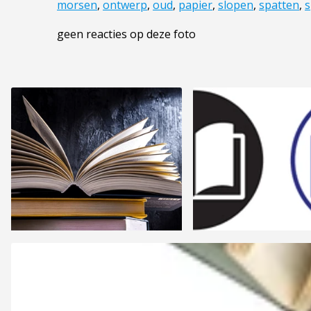
morsen
,
ontwerp
,
oud
,
papier
,
slopen
,
spatten
,
s
geen reacties op deze foto