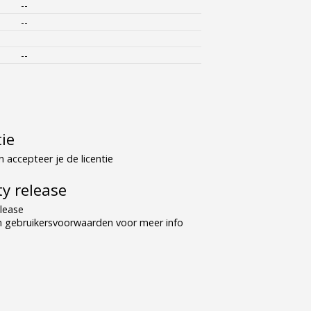
--
--
--
tie
 accepteer je de licentie
y release
lease
n gebruikersvoorwaarden voor meer info