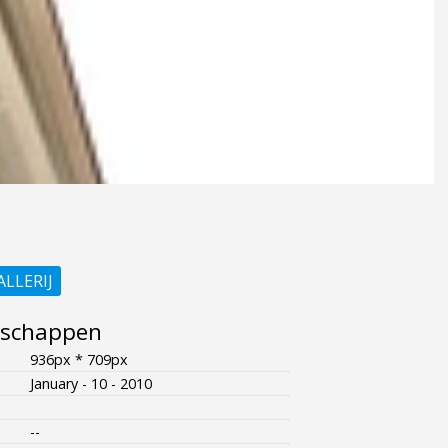
ALLERIJ
nschappen
936px * 709px
January - 10 - 2010
--