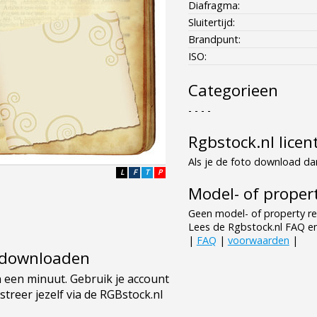
Diafragma:
Sluitertijd:
Brandpunt:
ISO:
Categorieen
- - - -
Rgbstock.nl licen
Als je de foto download dan
L
F
T
P
Model- of propert
Geen model- of property re
Lees de Rgbstock.nl FAQ e
|
FAQ
|
voorwaarden
|
e downloaden