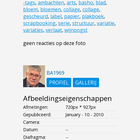
-tags
,
ambachten
,
arts
,
basho
,
blad
,
bloem
,
bloemen
,
collage
,
collage
,
gescheurd
,
label
,
papier
,
plakboek
,
scrapbooking
,
serie
,
structuur
,
variatie
,
variaties
,
verlaat
,
wijnoogst
geen reacties op deze foto
BA1969
PROFIEL
GALLERIJ
Afbeeldingseigenschappen
Afmetingen:
720px * 927px
Gepubliceerd:
January - 10 - 2010
Camera:
Datum:
--
Diafragma:
--