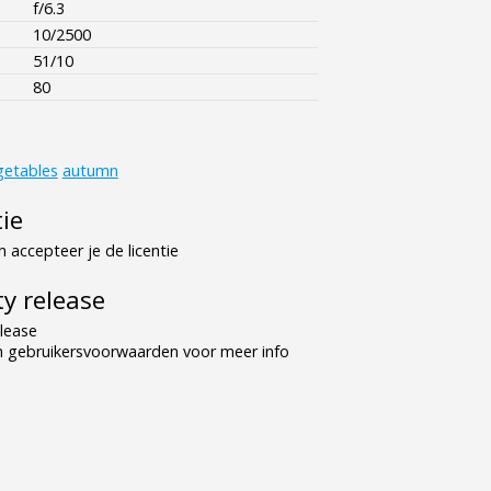
f/6.3
10/2500
51/10
80
getables
autumn
tie
 accepteer je de licentie
y release
lease
n gebruikersvoorwaarden voor meer info