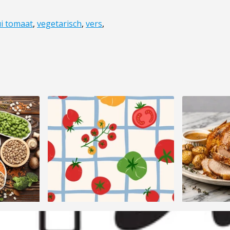
i tomaat
,
vegetarisch
,
vers
,