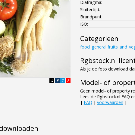
Diafragma:
Sluitertijd:
Brandpunt:
ISO:
Categorieen
food_general
fruits_and_ve
Rgbstock.nl licen
Als je de foto download dan
Model- of propert
L
F
T
P
Geen model- of property re
Lees de Rgbstock.nl FAQ e
|
FAQ
|
voorwaarden
|
e downloaden