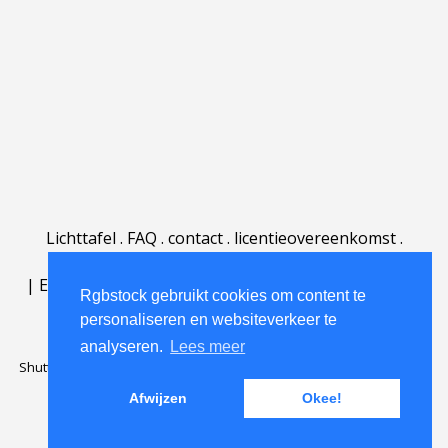
Lichttafel
.
FAQ
.
contact
.
licentieovereenkomst
.
gebruiksovereenkomst
.
over
.
|
English
|
Deutsch
|
Español
|
Polski
|
Português
|
Rgbstock gebruikt cookies om content te
Nederlands
|
personaliseren en websiteverkeer te
analyseren.
Lees meer
Shutterstock official partner of Rgbstock
Saqurai AI official partner of
Rgbstock
Afwijzen
Okee!