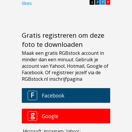
likes
L
F
T
P
Gratis registreren om deze
foto te downloaden