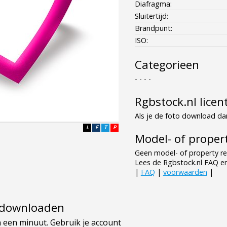
Diafragma:
Sluitertijd:
Brandpunt:
ISO:
Categorieen
- - - -
Rgbstock.nl licen
Als je de foto download dan
L
F
T
P
Model- of propert
Geen model- of property re
Lees de Rgbstock.nl FAQ e
|
FAQ
|
voorwaarden
|
e downloaden