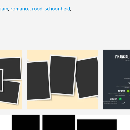
aam
,
romance
,
rood
,
schoonheid
,