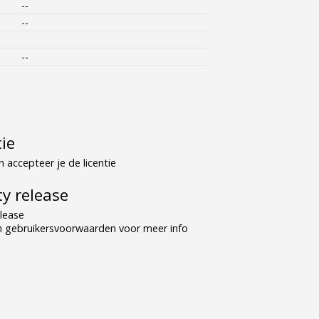
--
--
--
tie
 accepteer je de licentie
y release
lease
n gebruikersvoorwaarden voor meer info