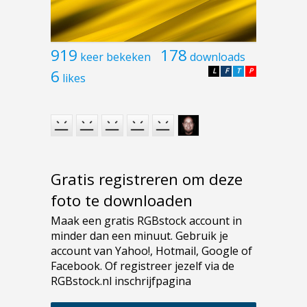
919
178
keer bekeken
downloads
6
L
F
T
P
likes
Gratis registreren om deze
foto te downloaden