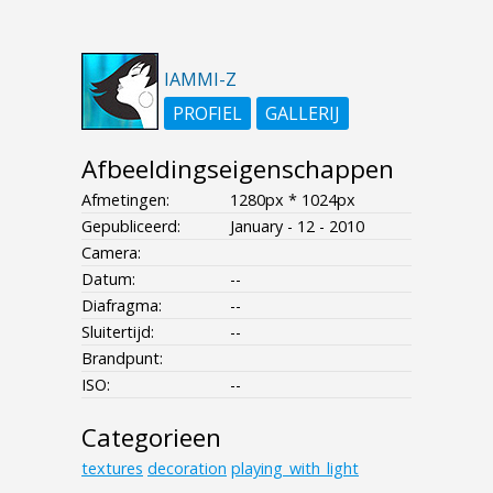
IAMMI-Z
PROFIEL
GALLERIJ
Afbeeldingseigenschappen
Afmetingen:
1280px * 1024px
Gepubliceerd:
January - 12 - 2010
Camera:
Datum:
--
Diafragma:
--
Sluitertijd:
--
Brandpunt:
ISO:
--
Categorieen
textures
decoration
playing_with_light