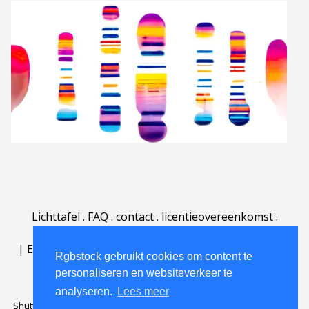
Lichttafel
.
FAQ
.
contact
.
licentieovereenkomst
.
gebruiksovereenkomst
.
over
.
|
English
|
Deutsch
|
Español
|
Polski
|
Português
|
Rgbstock gebruikt cookies om content te
Nederlands
|
personaliseren en websiteverkeer te
analyseren.
Lees meer
Shutterstock official partner of Rgbstock
Saqurai AI official partner of