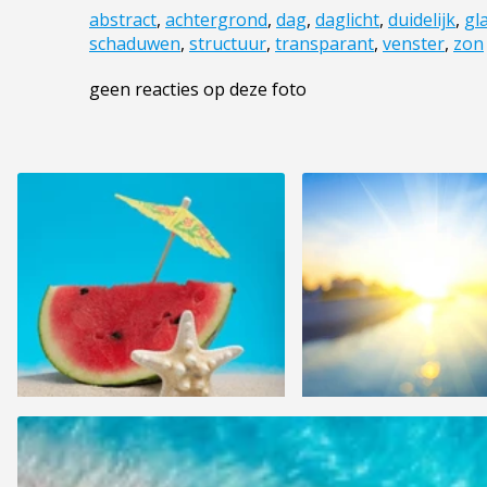
abstract
,
achtergrond
,
dag
,
daglicht
,
duidelijk
,
gl
schaduwen
,
structuur
,
transparant
,
venster
,
zon
geen reacties op deze foto