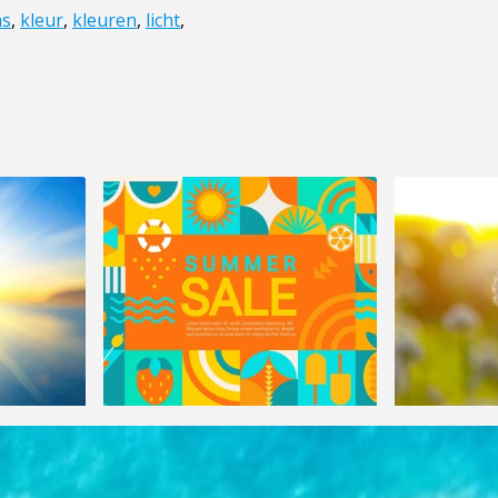
as
,
kleur
,
kleuren
,
licht
,