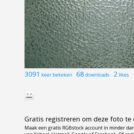
3091
68
2
keer bekeken
downloads
likes
Gratis registreren om deze foto t