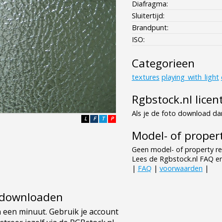
Diafragma:
Sluitertijd:
Brandpunt:
ISO:
Categorieen
textures
playing_with_light
Rgbstock.nl licen
Als je de foto download dan
L
F
T
P
Model- of propert
Geen model- of property re
Lees de Rgbstock.nl FAQ e
|
FAQ
|
voorwaarden
|
e downloaden