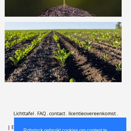
Lichttafel
.
FAQ
.
contact
.
licentieovereenkomst
.
gebruiksovereenkomst
.
over
.
|
English
|
Deutsch
|
Español
|
Polski
|
Português
|
Rgbstock gebruikt cookies om content te