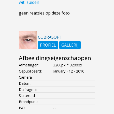
wit
,
zuiden
geen reacties op deze foto
COBRASOFT
PROFIEL
GALLERIJ
Afbeeldingseigenschappen
Afmetingen:
3200px * 3200px
Gepubliceerd:
January - 12 - 2010
Camera:
Datum:
--
Diafragma:
--
Sluitertijd:
--
Brandpunt:
ISO:
--