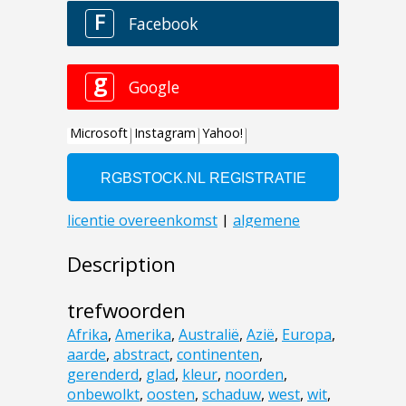
Description
trefwoorden
Afrika
,
Amerika
,
Australië
,
Azië
,
Europa
,
aarde
,
abstract
,
continenten
,
gerenderd
,
glad
,
kleur
,
noorden
,
onbewolkt
,
oosten
,
schaduw
,
west
,
wit
,