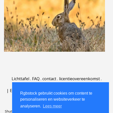
Lichttafel
.
FAQ
.
contact
.
licentieovereenkomst
.
gebruiksovereenkomst
.
over
.
|
English
|
Deutsch
|
Español
|
Polski
|
Português
|
Rgbstock gebruikt cookies om content te
Nederlands
|
personaliseren en websiteverkeer te
analyseren.
Lees meer
Shutterstock official partner of Rgbstock
Saqurai AI official partner of