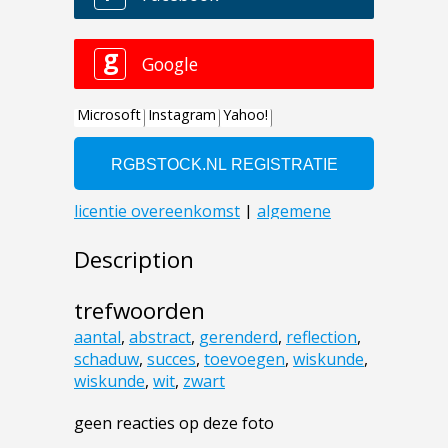
Description
trefwoorden
aantal
,
abstract
,
gerenderd
,
reflection
,
schaduw
,
succes
,
toevoegen
,
wiskunde
,
wiskunde
,
wit
,
zwart
geen reacties op deze foto