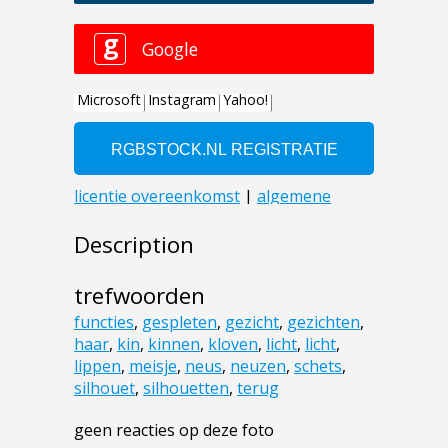
Description
trefwoorden
functies
,
gespleten
,
gezicht
,
gezichten
,
haar
,
kin
,
kinnen
,
kloven
,
licht
,
licht
,
lippen
,
meisje
,
neus
,
neuzen
,
schets
,
silhouet
,
silhouetten
,
terug
geen reacties op deze foto