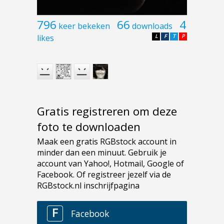
796
66
4
keer bekeken
downloads
likes
L
F
T
P
Gratis registreren om deze
foto te downloaden