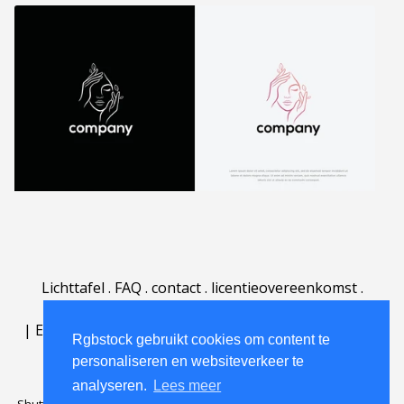
Lichttafel
.
FAQ
.
contact
.
licentieovereenkomst
.
gebruiksovereenkomst
.
over
.
|
English
|
Deutsch
|
Español
|
Polski
|
Português
|
Rgbstock gebruikt cookies om content te
Nederlands
|
personaliseren en websiteverkeer te
analyseren.
Lees meer
Shutterstock official partner of Rgbstock
Saqurai AI official partner of