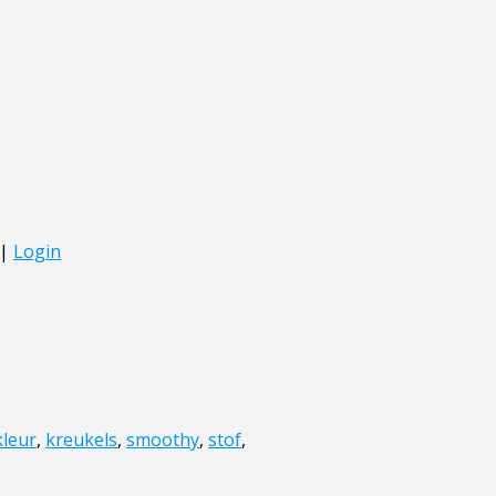
kleur
,
kreukels
,
smoothy
,
stof
,