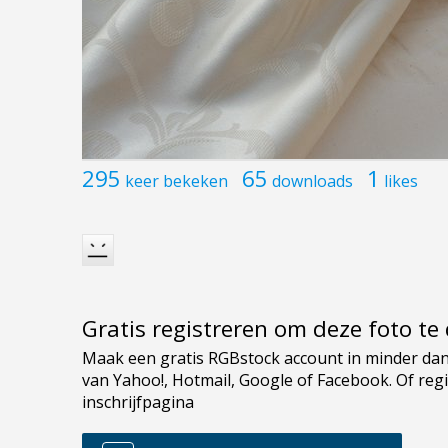
295
65
1
keer bekeken
downloads
likes
Gratis registreren om deze foto t