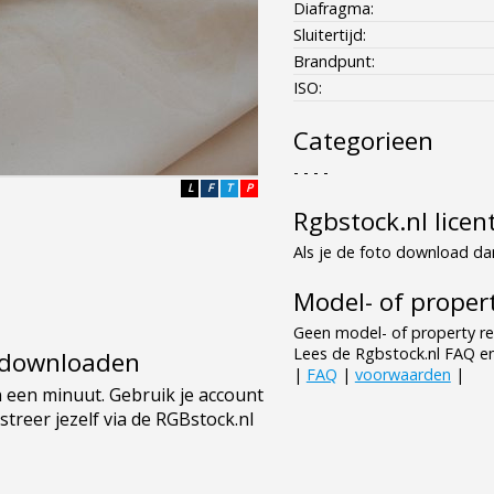
Diafragma:
Sluitertijd:
Brandpunt:
ISO:
Categorieen
- - - -
L
F
T
P
Rgbstock.nl licen
Als je de foto download dan
Model- of propert
Geen model- of property re
Lees de Rgbstock.nl FAQ e
e downloaden
|
FAQ
|
voorwaarden
|