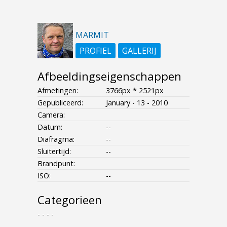
MARMIT
PROFIEL
GALLERIJ
Afbeeldingseigenschappen
Afmetingen:
3766px * 2521px
Gepubliceerd:
January - 13 - 2010
Camera:
Datum:
--
Diafragma:
--
Sluitertijd:
--
Brandpunt:
ISO:
--
Categorieen
- - - -