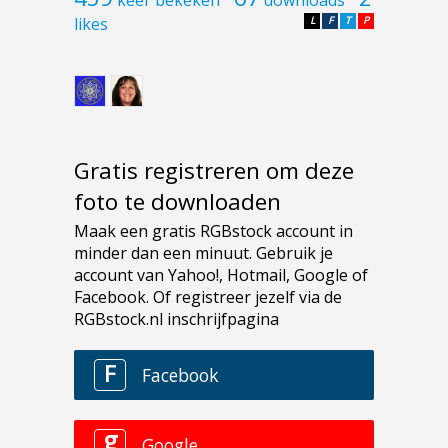
keer bekeken
downloads
likes
L
F
T
P
Gratis registreren om deze
foto te downloaden