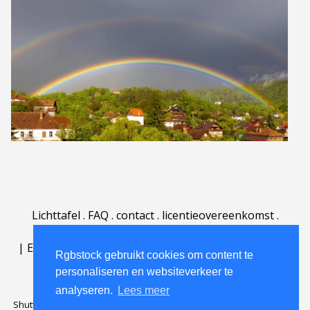
Lichttafel
.
FAQ
.
contact
.
licentieovereenkomst
.
gebruiksovereenkomst
.
over
.
|
English
|
Deutsch
|
Español
|
Polski
|
Português
|
Rgbstock gebruikt cookies om content te
Nederlands
|
personaliseren en websiteverkeer te
analyseren.
Lees meer
Shutterstock official partner of Rgbstock
Saqurai AI official partner of