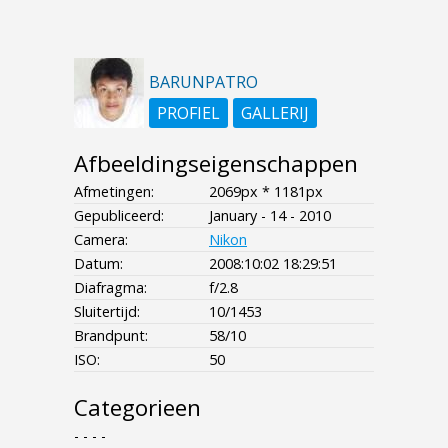
BARUNPATRO
PROFIEL
GALLERIJ
Afbeeldingseigenschappen
Afmetingen:
2069px * 1181px
Gepubliceerd:
January - 14 - 2010
Camera:
Nikon
Datum:
2008:10:02 18:29:51
Diafragma:
f/2.8
Sluitertijd:
10/1453
Brandpunt:
58/10
ISO:
50
Categorieen
- - - -