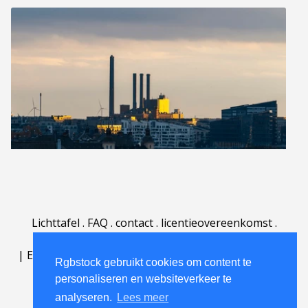
Lichttafel
.
FAQ
.
contact
.
licentieovereenkomst
.
gebruiksovereenkomst
.
over
.
|
English
|
Deutsch
|
Español
|
Polski
|
Português
|
Rgbstock gebruikt cookies om content te
Nederlands
|
personaliseren en websiteverkeer te
analyseren.
Lees meer