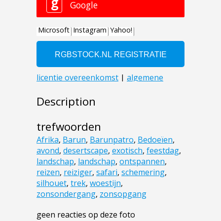
Description
trefwoorden
Afrika
,
Barun
,
Barunpatro
,
Bedoeïen
,
avond
,
desertscape
,
exotisch
,
feestdag
,
landschap
,
landschap
,
ontspannen
,
reizen
,
reiziger
,
safari
,
schemering
,
silhouet
,
trek
,
woestijn
,
zonsondergang
,
zonsopgang
geen reacties op deze foto